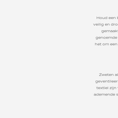
Houd een b
veilig en dr
gemaakt 
genoemde G
het om een 
Zweten al
geventileer
textiel zi
ademende st