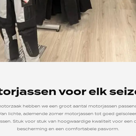
orjassen voor elk sei
motorzaak hebben we een groot aantal motorjassen passend
Van lichte, ademende zomer motorjassen tot goed geïsolee
ssen. Stuk voor stuk van hoogwaardige kwaliteit voor een 
bescherming en een comfortabele pasvorm.