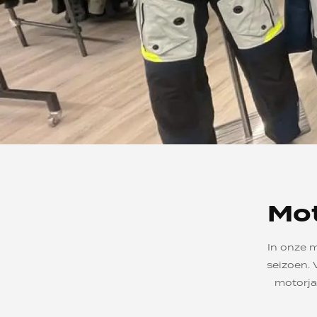
Mot
In onze 
seizoen. 
motorja