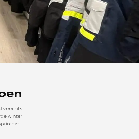
zoen
 voor elk
rde winter
optimale