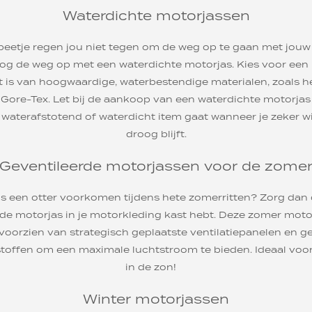
Waterdichte motorjassen
eetje regen jou niet tegen om de weg op te gaan met jou
oog de weg op met een waterdichte motorjas. Kies voor een
is van hoogwaardige, waterbestendige materialen, zoals h
ore-Tex. Let bij de aankoop van een waterdichte motorjas
waterafstotend of waterdicht item gaat wanneer je zeker wilt
droog blijft.
Geventileerde motorjassen voor de zome
s een otter voorkomen tijdens hete zomerritten? Zorg dan 
de motorjas in je motorkleding kast hebt. Deze zomer mot
jn voorzien van strategisch geplaatste ventilatiepanelen en 
offen om een maximale luchtstroom te bieden. Ideaal voor 
in de zon!
Winter motorjassen