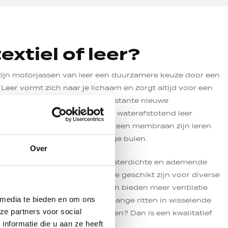
textiel of leer?
ijn motorjassen van leer een duurzamere keuze door een
 Leer vormt zich naar je lichaam en zorgt altijd voor een
 tijdloze uitstraling. Met de constante nieuwe
et gebied van motorkleding is waterafstotend leer
rkrijgbaar. In combinatie met een membraan zijn leren
beter bestand tegen langdurige buien.
Over
sen zijn vaak al voorzien van waterdichte en ademende
re-Tex, waardoor ze uitermate geschikt zijn voor diverse
. Bovendien zijn ze lichter en bieden meer ventilatie
 media te bieden en om ons
van textiel is dus ideaal voor lange ritten in wisselende
ze partners voor social
 aanhoudende stevige regenbuien? Dan is een kwalitatief
nformatie die u aan ze heeft
 de beste oplossing.