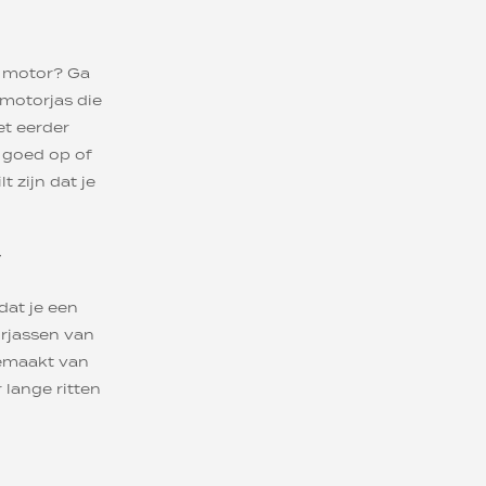
w motor? Ga
 motorjas die
et eerder
 goed op of
 zijn dat je
r
dat je een
orjassen van
gemaakt van
lange ritten