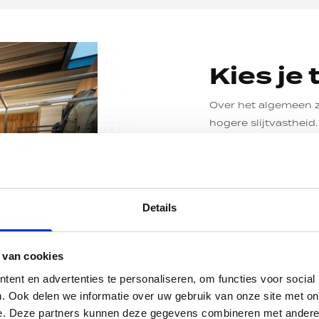
Kies je 
Over het algemeen z
hogere slijtvastheid.
klassieke, stoere en
ontwikkelingen op h
tegenwoordig ook ve
motorjassen steeds 
Details
De textiel motorjas
membranen, zoals Go
 van cookies
weersomstandigheden
ent en advertenties te personaliseren, om functies voor social
opties. Een motorjas 
. Ook delen we informatie over uw gebruik van onze site met on
klimaten. Rijd je in
e. Deze partners kunnen deze gegevens combineren met andere i
regenpak nog altijd