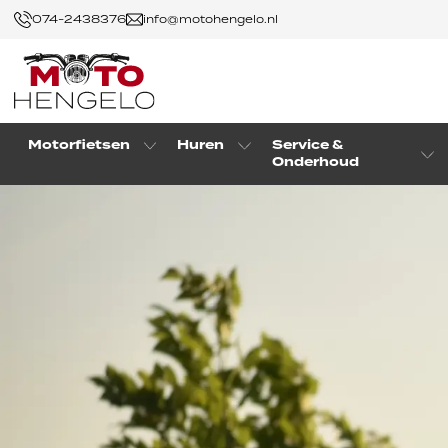
074-2438376
info@motohengelo.nl
Motorfietsen
Huren
Service &
Onderhoud