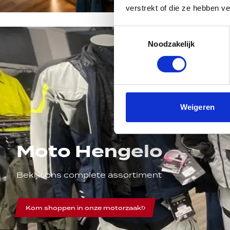
verstrekt of die ze hebben v
Toestemmingsselectie
Noodzakelijk
Weigeren
Moto Hengelo
Bekijk ons complete assortiment
Kom shoppen in onze motorzaak!