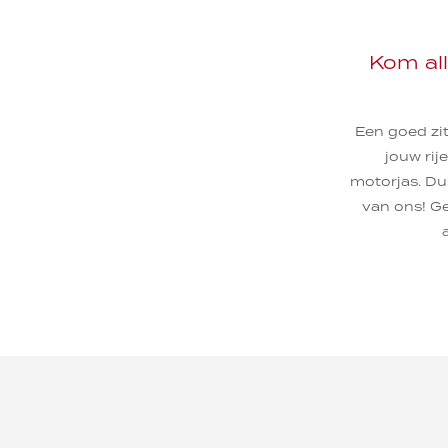
Kom al
Een goed zi
jouw rij
motorjas. Du
van ons! Ge