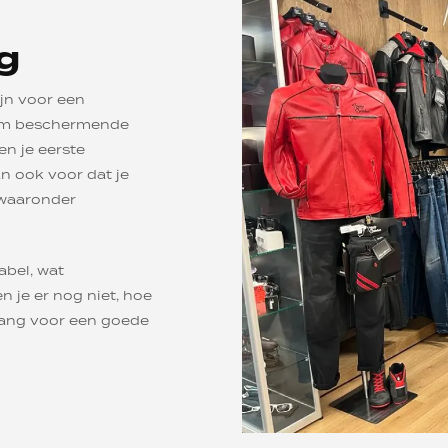
g
jn voor een
l om beschermende
n je eerste
an ook voor dat je
 waaronder
abel, wat
n je er nog niet, hoe
elang voor een goede