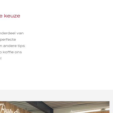
e keuze
nderdeel van
 perfecte
n andere tips
p koffie ons
!