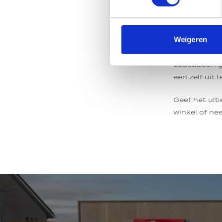
het cadeau 
ontvanger le
Weigeren
Stel je voor
waarmee hij
cadeaubon ge
een zelf uit
Geef het ult
winkel of n