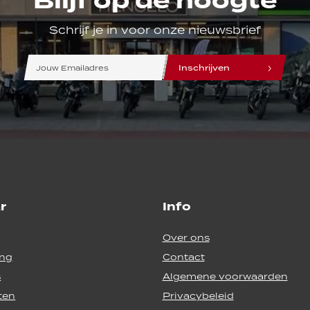
Blijf op de hoogte
Schrijf je in voor onze nieuwsbrief
line
line
line
Inschrijven
r
Info
Over ons
ing
Contact
s
Algemene voorwaarden
ten
Privacybeleid