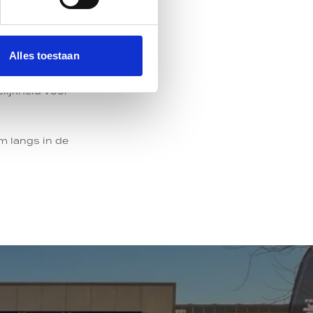
 over wat de
Alles toestaan
lo cadeaubon,
nnen. Met de
lijkheid voor
m langs in de