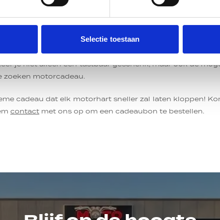
persoonlijk en laat je zien dat je echt hebt nagedacht
uk zal vinden.
Selectie toestaan
 hoe blij je vriend of je moeder zal zijn met een Moto Henge
 of zij zijn/haar passie voor motoren verder kan verke
ef je niet alleen een tastbaar geschenk, maar ook de moge
 te zoeken motorcadeau.
ieme cadeau dat elk motorhart sneller zal laten kloppen! Ko
eem
contact
met ons op om een cadeaubon te bestellen.