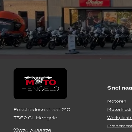
Snel naa
Motoren
Enschedesestraat 210
Motorkled
7552 CL Hengelo
Werkplaat
Evenemen
074-2438376