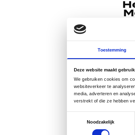
H
M
Ben je op zo
Zoek niet v
gelegenheid
Sinterklaas,
Toestemming
om te geven 
Deze website maakt gebruik
De Moto Hen
voor een spe
We gebruiken cookies om cont
beginnende o
websiteverkeer te analyseren
media, adverteren en analys
wils.
verstrekt of die ze hebben v
De cadeaubon
Toestemmingsselectie
mooi persoon
Noodzakelijk
waardoor het 
gever, de n