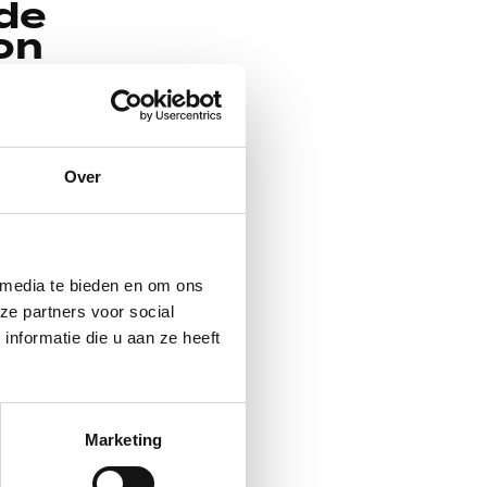
de
on
er of moeder?
nk voor elke
, Moederdag,
Over
eaubon is top
 uitnodiging
 Of je nu een
 media te bieden en om ons
oor ieder wat
ze partners voor social
nformatie die u aan ze heeft
 maar ook een
 invulvelden,
Marketing
naam als gulle
nier maak je