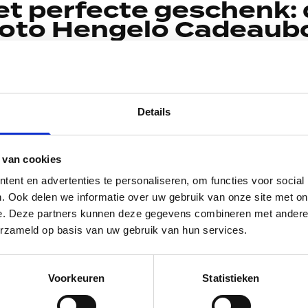
et perfecte geschenk: 
oto Hengelo Cadeaub
ek naar hét ideale cadeau voor je vriend, vriendin, vad
erder! De Moto Hengelo cadeaubon is het perfecte gesche
. Of het nu gaat om een verjaardag, jubileum, Vaderdag
Details
 Kerst of gewoon zomaar om iemand te verrassen, deze cad
aan alle motorliefhebbers.
 van cookies
gelo cadeaubon is niet zomaar een geschenk; het is een
ciaal cadeau. Wij pakken het ook nog even leuk voor je in!
ent en advertenties te personaliseren, om functies voor social
f doorgewinterde motorrijder bent, Moto Hengelo heeft v
. Ook delen we informatie over uw gebruik van onze site met on
e. Deze partners kunnen deze gegevens combineren met andere i
erzameld op basis van uw gebruik van hun services.
 is niet alleen een ticket voor een onvergetelijk cadeau,
lijk gebaar. Je kunt de cadeaubon aanpassen met handige
Voorkeuren
Statistieken
een nog specialer tintje krijgt. Vul de velden in met jouw 
aam van de ontvanger en het gewenste bedrag. Op deze ma