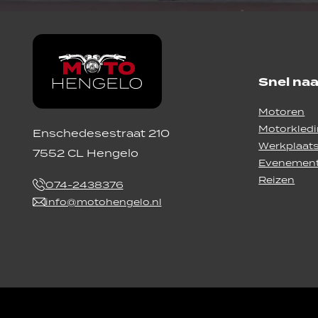
Snel naa
Motoren
Motorkled
Enschedesestraat 210
Werkplaat
7552 CL Hengelo
Evenemen
Reizen
074-2438376
info@motohengelo.nl