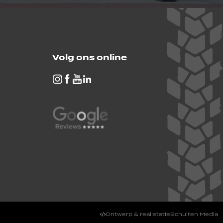
Volg ons online
Ontwerp & realistatie
Schulten Media