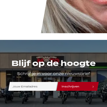
Blijf op de hoogte
Schrijf je in voor onze nieuwsbrief
line
line
line
Inschrijven