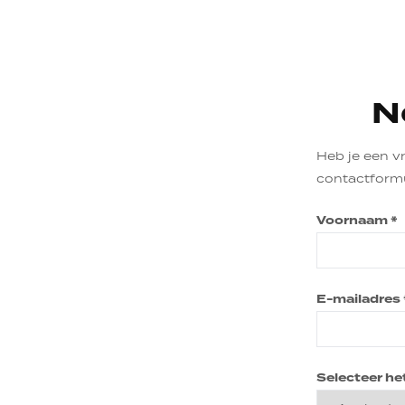
N
Heb je een v
contactformul
Voornaam *
E-mailadres 
Selecteer he