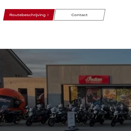
line
line
line
Routebeschrijving
Contact