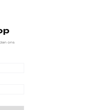
op
 dan ons