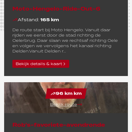
Moto-Hengelo-Ride-Out-6
Afstand:
165 km
De route start bij Moto Hengelo. Vanuit daar
rijden we eerst door de stad richting de
Oelerbrug. Daar slaan we rechtsaf richting Oele
en volgen we vervolgens het kanaal richting
Delden.Vanuit Delden r...
Bekijk details & kaart
96 km km
Bekijk route
Rob's-favoriete-avondronde