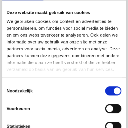
enige beperking voor...
Deze website maakt gebruik van cookies
Bekijk details & kaart
We gebruiken cookies om content en advertenties te
personaliseren, om functies voor social media te bieden
en om ons websiteverkeer te analyseren. Ook delen we
179 km
informatie over uw gebruik van onze site met onze
partners voor social media, adverteren en analyse. Deze
Bekijk route
partners kunnen deze gegevens combineren met andere
informatie die u aan ze heeft verstrekt of die ze hebben
verzameld op basis van uw gebruik van hun services.
Moto-Hengelo-Ride-Out-2-
2026-lang
Toestemmingsselectie
Afstand:
179 km
Noodzakelijk
De tweede Moto Hengelo RIDE-OUT van 2026
is op zaterdag 11 april 2026. Deze route is
Voorkeuren
gemaakt door voorrijder Frans en wordt
voorgereden door onze voorrijders Gerrit, Olaf,
Quinty en Marco.Op 11 april ...
Statistieken