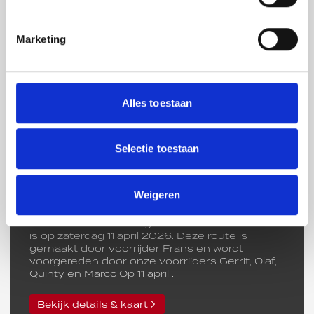
Bekijk details & kaart
Marketing
160 km
Alles toestaan
Bekijk route
Selectie toestaan
Moto-Hengelo-Ride-Out-2-
2026-kort
Weigeren
Afstand:
160 km
De tweede Moto Hengelo RIDE-OUT van 2026
is op zaterdag 11 april 2026. Deze route is
gemaakt door voorrijder Frans en wordt
voorgereden door onze voorrijders Gerrit, Olaf,
Quinty en Marco.Op 11 april ...
Bekijk details & kaart