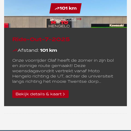
101 km
Bekijk route
Ride-Out-7-2025
Afstand:
101 km
Onze voorrijder Olaf heeft de zomer in zijn bol
en zonnige route gemaakt! Deze
woensdagavondrit vertrekt vanaf Moto
Hengelo richting de UT, achter de universiteit
langs richting het mooie Twentse dorp...
Bekijk details & kaart