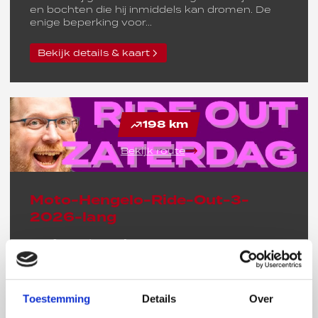
en bochten die hij inmiddels kan dromen. De
enige beperking voor...
Bekijk details & kaart
198 km
Bekijk route
Moto-Hengelo-Ride-Out-3-
2026-lang
Afstand:
198 km
De derde RIDE OUT is dit keer uitgezet door
onze zeer ervaren voorrijder Gerrit. Dankbaar
maken wij gebruik van alle wegen die hij kent
Toestemming
Details
Over
en bochten die hij inmiddels kan dromen. De