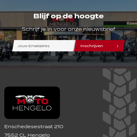
Blijf op de hoogte
Schrijf je in voor onze nieuwsbrief
line
line
line
Inschrijven
Enschedesestraat 210
7552 CL Hengelo