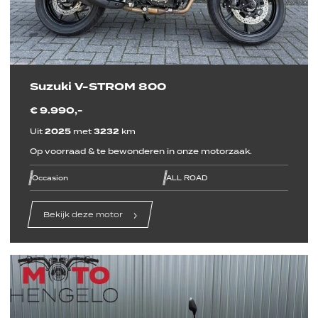
Suzuki V-STROM 800
€ 9.990,-
Uit
2025
met
3232
km
Op voorraad & te bewonderen in onze motorzaak.
line
line
line
line
line
line
Occasion
ALL ROAD
Bekijk deze motor