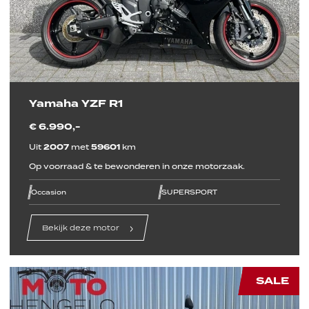
Yamaha YZF R1
€ 6.990,-
Uit
2007
met
59601
km
Op voorraad & te bewonderen in onze motorzaak.
line
line
line
line
line
line
Occasion
SUPERSPORT
Bekijk deze motor
SALE