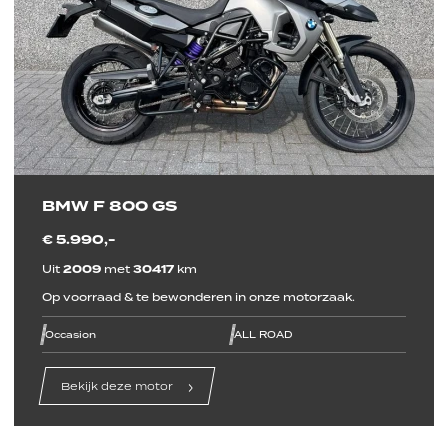
BMW F 800 GS
€ 5.990,-
Uit
2009
met
30417
km
Op voorraad & te bewonderen in onze motorzaak.
line
line
line
line
line
line
Occasion
ALL ROAD
Bekijk deze motor