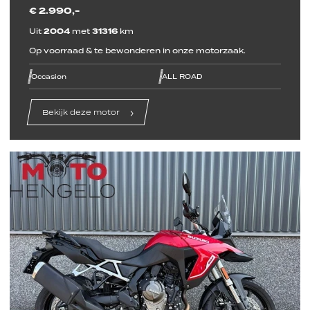
€ 2.990,-
Uit
2004
met
31316
km
Op voorraad & te bewonderen in onze motorzaak.
line
line
line
line
line
line
Occasion
ALL ROAD
Bekijk deze motor