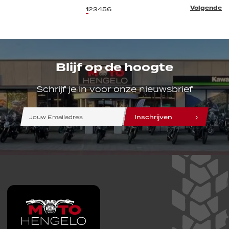
Volgende
1
2
3
4
5
6
Blijf op de hoogte
Schrijf je in voor onze nieuwsbrief
line
line
line
Inschrijven