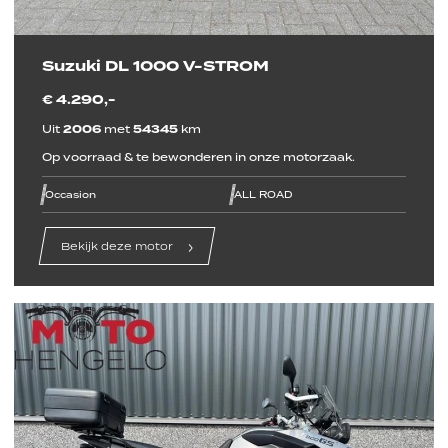
Suzuki DL 1000 V-STROM
€ 4.290,-
Uit
2006
met
54345
km
Op voorraad & te bewonderen in onze motorzaak.
line
line
line
line
line
line
Occasion
ALL ROAD
Bekijk deze motor