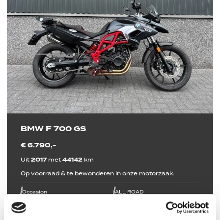
BMW F 700 GS
€ 6.790,-
Uit
2017
met
44142
km
Op voorraad & te bewonderen in onze motorzaak.
line
line
line
line
line
line
Occasion
ALL ROAD
Bekijk deze motor