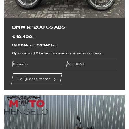
BMW R 1200 GS ABS
€ 10.490,-
Uit
2014
met
50342
km
Op voorraad & te bewonderen in onze motorzaak.
line
line
line
line
line
line
Occasion
ALL ROAD
Bekijk deze motor