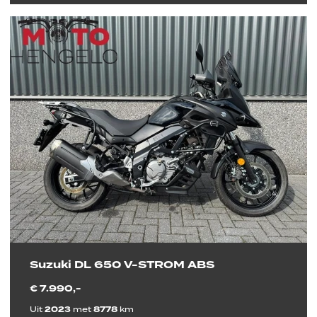
Suzuki DL 650 V-STROM ABS
€ 7.990,-
Uit
2023
met
8778
km