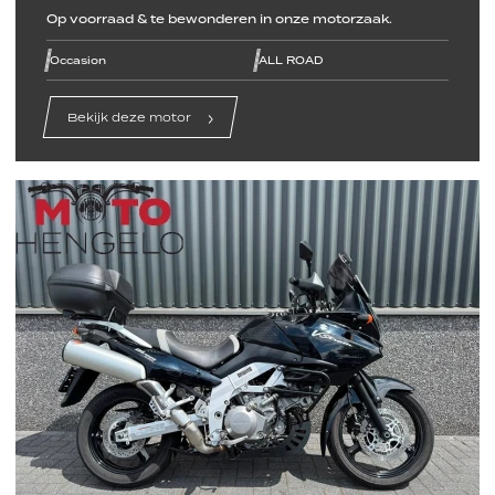
Op voorraad & te bewonderen in onze motorzaak.
line
line
line
line
line
line
Occasion
ALL ROAD
Bekijk deze motor