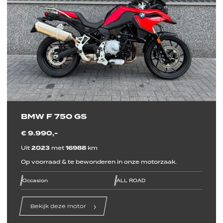
BMW F 750 GS
€ 9.990,-
Uit
2023
met
16988
km
Op voorraad & te bewonderen in onze motorzaak.
line
line
line
line
line
line
Occasion
ALL ROAD
Bekijk deze motor