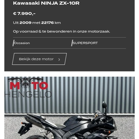
Kawasaki NINJA ZX-10R
€ 7.990,-
Uit
2009
met
22176
km
Op voorraad & te bewonderen in onze motorzaak.
line
line
line
line
line
line
Occasion
SUPERSPORT
Bekijk deze motor