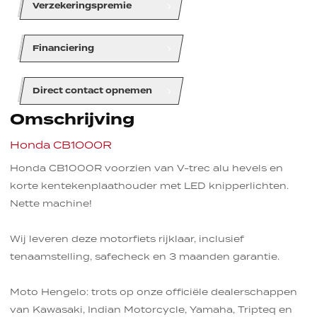
Verzekeringspremie
line
line
line
Financiering
line
line
line
Direct contact opnemen
Omschrijving
Honda CB1000R
Honda CB1000R voorzien van V-trec alu hevels en
korte kentekenplaathouder met LED knipperlichten.
Nette machine!
Wij leveren deze motorfiets rijklaar, inclusief
tenaamstelling, safecheck en 3 maanden garantie.
Moto Hengelo: trots op onze officiële dealerschappen
van Kawasaki, Indian Motorcycle, Yamaha, Tripteq en