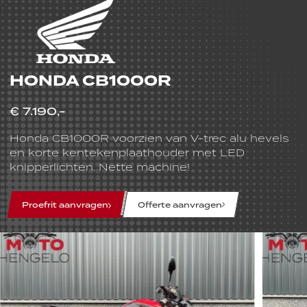
HONDA CB1000R
€ 7.190,-
Honda CB1000R voorzien van V-trec alu hevels
en korte kentekenplaathouder met LED
knipperlichten. Nette machine!
line
line
line
Proefrit aanvragen
Offerte aanvragen