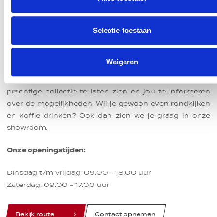
Kom langs in onze motorzaak
ZAKELIJK
PARTICULIER
Selectie toestaan
Huidige motorfiets
De koffie staat voor je klaar
Selecteer uw looptijd
Weigeren
Huidige motorfiets *
Je bent van harte welkom in onze motorzaak in
6 jaar
Hengelo. Wij nemen graag de tijd om jou onze
Slottermijn
prachtige collectie te laten zien en jou te informeren
Versturen
over de mogelijkheden. Wil je gewoon even rondkijken
Kenteken *
en koffie drinken? Ook dan zien we je graag in onze
showroom.
Kilometerstand *
Onze openingstijden:
Dinsdag t/m vrijdag: 09.00 - 18.00 uur
Zaterdag: 09.00 - 17.00 uur
Upload foto's en documenten
line
line
line
Bekijk route
Contact opnemen