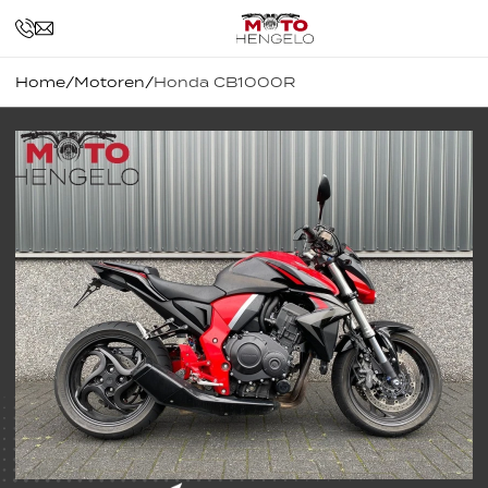
Home
/
Motoren
/
Honda CB1000R