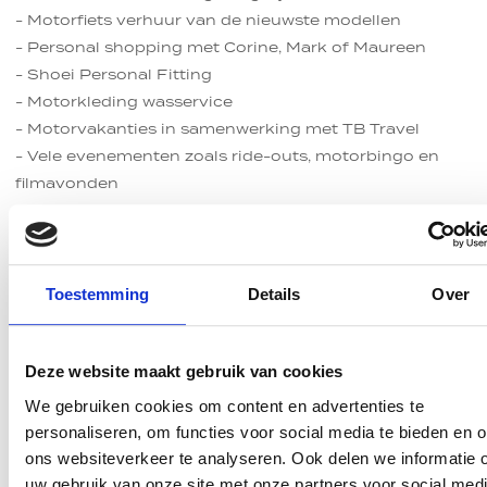
- Motorfiets verhuur van de nieuwste modellen
- Personal shopping met Corine, Mark of Maureen
- Shoei Personal Fitting
- Motorkleding wasservice
- Motorvakanties in samenwerking met TB Travel
- Vele evenementen zoals ride-outs, motorbingo en
filmavonden
- Moto Hengelo cadeaukaart, leuk om te geven!
- Moto Hengelo spaarkaart voor onze meest trouwe
klanten
Toestemming
Details
Over
Tot ziens bij:
Specificaties
Inruilvoorstel
Verzekeringspremie
Financiering
Direct contact
Deze website maakt gebruik van cookies
Vul je gegevens in
Alle info rondom verzekeren
Gespreid betalen voor Honda CB1000R
Heb je een vraag voor ons of zou je graag advies willen
Tellerstand
We gebruiken cookies om content en advertenties te
ontvangen? Vul dan ons contactformulier in en wij
Wil je graag een inruilvoorstel ontvangen? Vul dan
Jouw motor goed verzekeren? Bekijk ons advies
Een motor financieren?
hier
.
40513
personaliseren, om functies voor social media te bieden en 
komen er zo snel mogelijk bij je op terug!
onderstaand formulier in en wij nemen contact met je
ons websiteverkeer te analyseren. Ook delen we informatie 
op.
uw gebruik van onze site met onze partners voor social medi