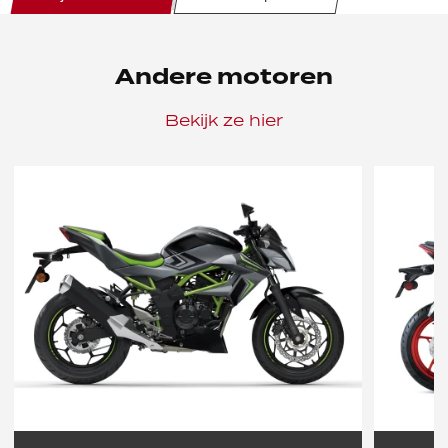
Uw maandbedrag
Eventuele opmerkingen
Andere motoren
Opmerkingen
VRIJBLIJVEND AANVRAGEN
Bekijk ze hier
Heeft u vragen? Klik dan
hier op "veel gestelde
vragen" (F.A.Q.)
. Of mail naar
info@numotorrijden.nl
.
Rekenvoorbeeld:
Duur
Jaarlijkse
Debetrentevoet
Totale
Termijnbedrag
kredietovereen-
Totaal door u te
kosten
op jaarbasis
kredietbedrag
per maand
komst in
betalen bedrag
percentage
(vast)
maanden
Stuur mij een inruilvoorstel
€
4190
12
%
12
%
€
80,58
72
€
5802,11
Let op: de rentepercentages uit bovenstaande tabel kunnen afwijken van het
voorstel dat u van ons ontvangt. Dit is afhankelijk van uw persoonlijke situatie.
© NUMotorrijden
Disclaimer