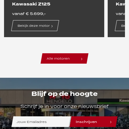
Kawasaki Z125
Kawa
Jouw Privacy
AFM Vergunning
vanaf € 5.699,-
vanaf 
KiFid
Bekijk deze motor
Beki
Openingstijden
F.A.Q.
Alle motoren
Blijf op de hoogte
Schrijf je in voor onze nieuwsbrief
line
line
line
Inschrijven