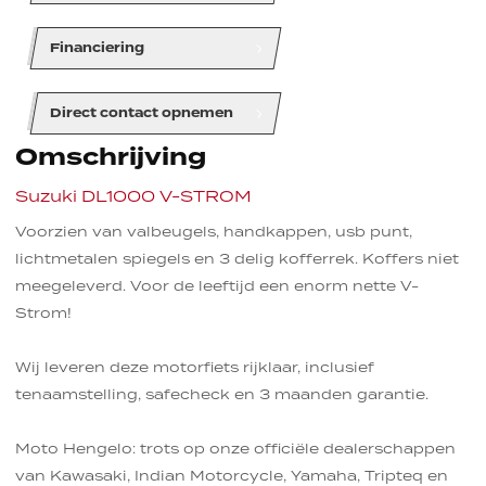
line
line
line
Financiering
line
line
line
Direct contact opnemen
Omschrijving
Suzuki DL1000 V-STROM
Voorzien van valbeugels, handkappen, usb punt,
lichtmetalen spiegels en 3 delig kofferrek. Koffers niet
meegeleverd. Voor de leeftijd een enorm nette V-
Strom!
Wij leveren deze motorfiets rijklaar, inclusief
tenaamstelling, safecheck en 3 maanden garantie.
Moto Hengelo: trots op onze officiële dealerschappen
van Kawasaki, Indian Motorcycle, Yamaha, Tripteq en