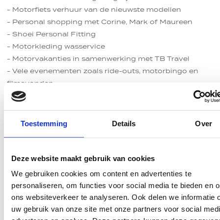
- Motorfiets verhuur van de nieuwste modellen
- Personal shopping met Corine, Mark of Maureen
- Shoei Personal Fitting
- Motorkleding wasservice
- Motorvakanties in samenwerking met TB Travel
- Vele evenementen zoals ride-outs, motorbingo en
filmavonden
- Moto Hengelo cadeaukaart, leuk om te geven!
- Moto Hengelo spaarkaart voor onze meest trouwe
klanten
Toestemming
Details
Over
Tot ziens bij Moto Hengelo!
Specificaties
Inruilvoorstel
Verzekeringspremie
Financiering
Direct contact
Deze website maakt gebruik van cookies
We gebruiken cookies om content en advertenties te
Vul je gegevens in
Alle info rondom verzekeren
Gespreid betalen voor Suzuki DL1000 V-STROM
Heb je een vraag voor ons of zou je graag advies willen
Tellerstand
personaliseren, om functies voor social media te bieden en 
ontvangen? Vul dan ons contactformulier in en wij
Wil je graag een inruilvoorstel ontvangen? Vul dan
Jouw motor goed verzekeren? Bekijk ons advies
Een motor financieren?
hier
.
35624
ons websiteverkeer te analyseren. Ook delen we informatie 
komen er zo snel mogelijk bij je op terug!
onderstaand formulier in en wij nemen contact met je
uw gebruik van onze site met onze partners voor social medi
op.