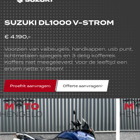
SUZUKI DL1000 V-STROM
€ 4.190,-
Voorzien van valbeugels, handkappen, usb punt,
lichtmetalen spiegels en 3 delig kofferrek.
Koffers niet meegeleverd. Voor de leeftijd een
enorm nette V-Strom!
line
line
line
Proefrit aanvragen
Offerte aanvragen