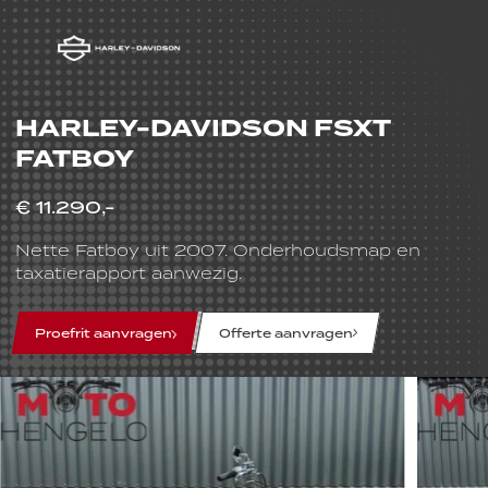
HARLEY-DAVIDSON FSXT
FATBOY
€ 11.290,-
Nette Fatboy uit 2007. Onderhoudsmap en
taxatierapport aanwezig.
line
line
line
Proefrit aanvragen
Offerte aanvragen