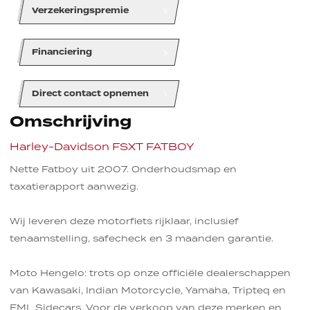
line
line
line
Verzekeringspremie
line
line
line
Financiering
line
line
line
Direct contact opnemen
Omschrijving
Harley-Davidson FSXT FATBOY
Nette Fatboy uit 2007. Onderhoudsmap en
taxatierapport aanwezig.
Wij leveren deze motorfiets rijklaar, inclusief
tenaamstelling, safecheck en 3 maanden garantie.
Moto Hengelo: trots op onze officiële dealerschappen
van Kawasaki, Indian Motorcycle, Yamaha, Tripteq en
EML Sidecars. Voor de verkoop van deze merken en