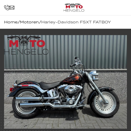
Home
/
Motoren
/
Harley-Davidson FSXT FATBOY