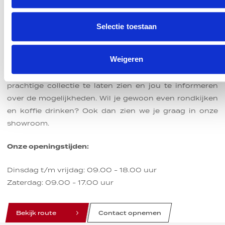
Kom langs in onze motorzaak
Selectie toestaan
ZAKELIJK
PARTICULIER
Huidige motorfiets
De koffie staat voor je klaar
Huidige motorfiets *
Weigeren
Selecteer uw looptijd
Je bent van harte welkom in onze motorzaak in
Hengelo. Wij nemen graag de tijd om jou onze
6 jaar
prachtige collectie te laten zien en jou te informeren
Slottermijn
Versturen
over de mogelijkheden. Wil je gewoon even rondkijken
Kenteken *
en koffie drinken? Ook dan zien we je graag in onze
showroom.
Kilometerstand *
Onze openingstijden:
Dinsdag t/m vrijdag: 09.00 - 18.00 uur
Zaterdag: 09.00 - 17.00 uur
Upload foto's en documenten
line
line
line
Bekijk route
Contact opnemen