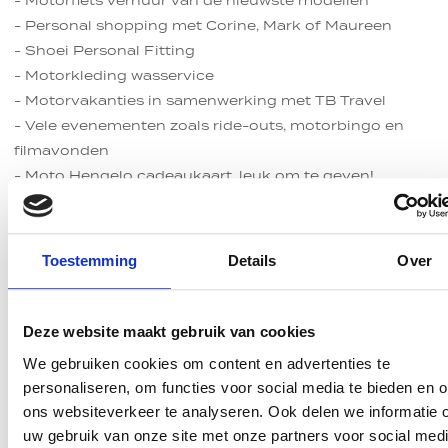
- Motorfiets verhuur van de nieuwste modellen
- Personal shopping met Corine, Mark of Maureen
- Shoei Personal Fitting
- Motorkleding wasservice
- Motorvakanties in samenwerking met TB Travel
- Vele evenementen zoals ride-outs, motorbingo en
filmavonden
- Moto Hengelo cadeaukaart, leuk om te geven!
- Moto Hengelo spaarkaart voor onze meest trouwe
klanten
Toestemming
Details
Over
Tot ziens bij:
Specificaties
Inruilvoorstel
Verzekeringspremie
Financiering
Direct contact
Deze website maakt gebruik van cookies
Vul je gegevens in
Alle info rondom verzekeren
Gespreid betalen voor Harley-Davidson FSXT
Heb je een vraag voor ons of zou je graag advies willen
Tellerstand
FATBOY
We gebruiken cookies om content en advertenties te
ontvangen? Vul dan ons contactformulier in en wij
Wil je graag een inruilvoorstel ontvangen? Vul dan
Jouw motor goed verzekeren? Bekijk ons advies
hier
.
27424
personaliseren, om functies voor social media te bieden en 
komen er zo snel mogelijk bij je op terug!
Een motor financieren?
onderstaand formulier in en wij nemen contact met je
ons websiteverkeer te analyseren. Ook delen we informatie 
op.
uw gebruik van onze site met onze partners voor social medi
Voornaam *
Bouwjaar